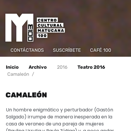
CONTÁCTANOS
SUSCRÍBETE
CAFÉ 100
Inicio
Archivo
2016
Teatro 2016
Camaleón
/
CAMALEÓN
Un hombre enigmático y perturbador (Gastón
Salgado) irrumpe de manera inesperada en la
casa de veraneo de una pareja de mujeres
(Paulina Urrutia y Paula Zúñiga) y, a poco andar,