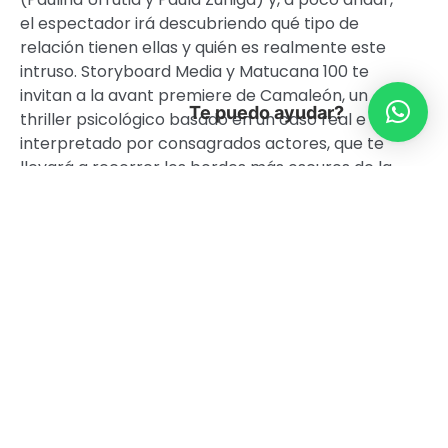
el espectador irá descubriendo qué tipo de
relación tienen ellas y quién es realmente este
intruso. Storyboard Media y Matucana 100 te
invitan a la avant premiere de Camaleón, un
Te puedo ayudar?
thriller psicológico basado en un caso real e
interpretado por consagrados actores, que te
llevará a recorrer los bordes más oscuros de la
mente humana a través de una historia
desgarradora e impactante.
Ficha técnica
Director: Jorge Riquelme.
Guión: Jorge Riquelme.
País-Año: Chile -2016.