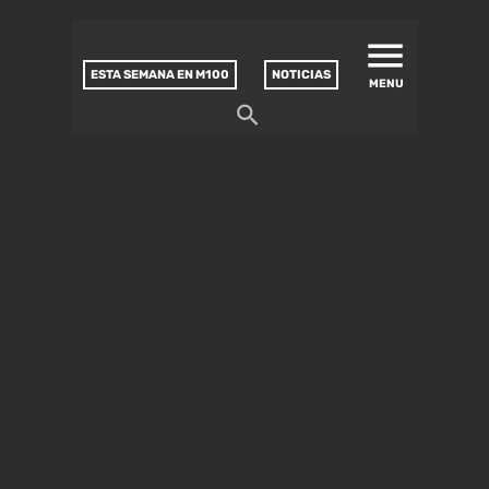
MATUCANA 100 – CENTRO
Saltar
CULTURAL
este
contenido
ESTA SEMANA EN M100
NOTICIAS
MENU