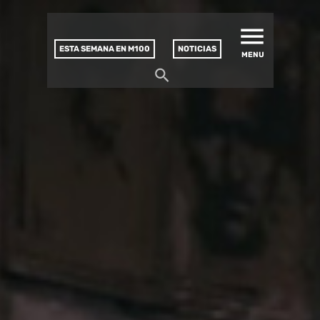
MATUCANA 100 – CENTRO
Saltar
CULTURAL
este
contenido
ESTA SEMANA EN M100
NOTICIAS
MENU