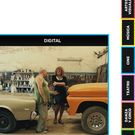
VISUALES
ARTES
MÚSICA
DIGITAL
CINE
TEATRO
Y CIRCO
DANZA