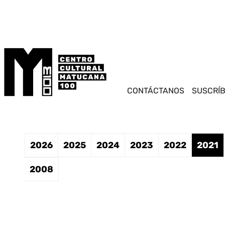
Saltar
este
contenido
CONTÁCTANOS
SUSCRÍ
2026
2025
2024
2023
2022
2021
2008