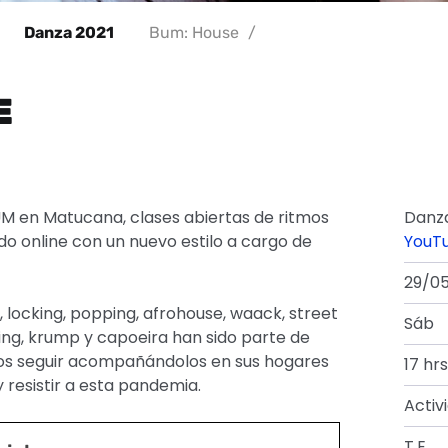
Danza 2021
Bum: House
/
E
UM en Matucana, clases abiertas de ritmos
Danza
o online con un nuevo estilo a cargo de
YouT
29/0
p, locking, popping, afrohouse, waack, street
Sáb
king, krump y capoeira han sido parte de
s seguir acompañándolos en sus hogares
17 hrs
resistir a esta pandemia.
Activ
T.E