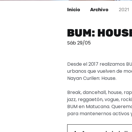
Inicio
Archivo
2021
BUM: HOUS
Sáb 29/05
Desde el 2017 realizamos B
urbanos que vuelven de mod
Nayan Curilen: House.
Break
, dancehall, house, ra
jazz, reggaetón, vogue, roc
BUM en Matucana. Queremo
para mantenernos activos y 