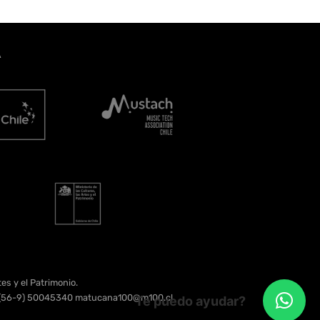
A
es y el Patrimonio.
e. (56-9) 50045340 matucana100@m100.cl
Te puedo ayudar?