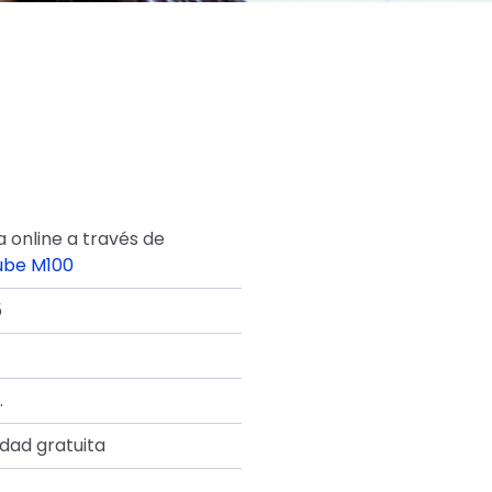
 online a través de
ube M100
5
.
idad gratuita