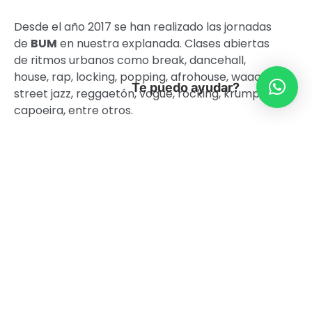
Desde el año 2017 se han realizado las jornadas
de
BUM
en nuestra explanada. Clases abiertas
de ritmos urbanos como break, dancehall,
house, rap, locking, popping, afrohouse, waack,
Te puedo ayudar?
street jazz, reggaetón, vogue, rocking, krump y
capoeira, entre otros.
En esta oportunidad, y para sortear la actual
pandemia que enfrentamos, seguimos con el
formato online con el objetivo de acompañar al
público en sus hogares.
Si bien el estilo de baile
wine
es en sí mismo un
solo movimiento, tiene muchas variaciones. Se
trata de empujar o girar la región pélvica en un
patrón rítmico moviendo las caderas y la
cintura de manera “sinuosa”.