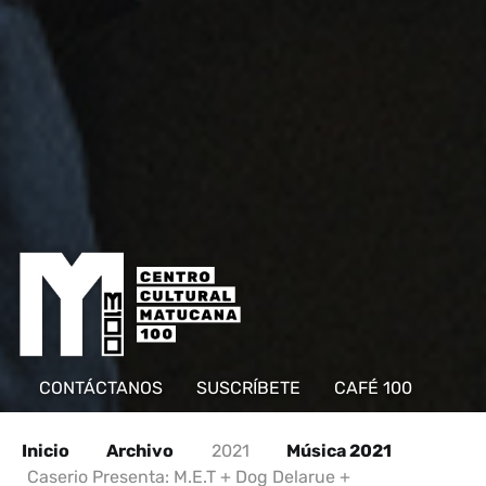
CONTÁCTANOS
SUSCRÍBETE
CAFÉ 100
Inicio
Archivo
2021
Música 2021
Caserio Presenta: M.E.T + Dog Delarue +