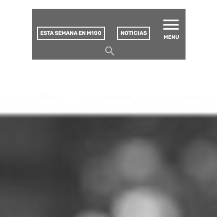
MATUCANA 100 – CENTRO
Saltar
CULTURAL
este
contenido
ESTA SEMANA EN M100
NOTICIAS
MENU