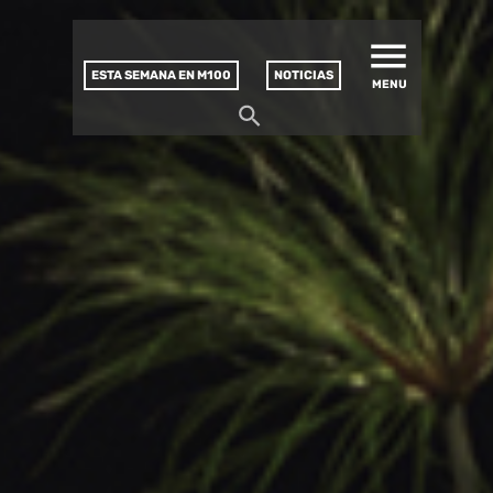
MATUCANA 100 – CENTRO
Saltar
CULTURAL
este
contenido
ESTA SEMANA EN M100
NOTICIAS
MENU