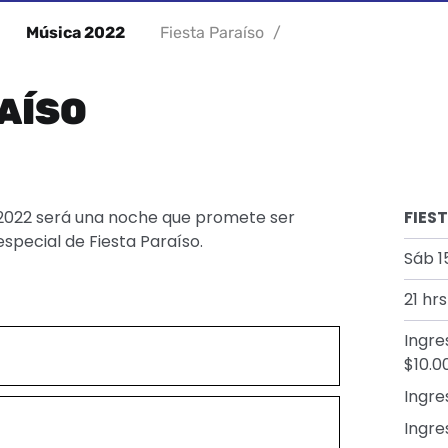
Música 2022
Fiesta Paraíso
/
AÍSO
T 2022 será una noche que promete ser
FIES
especial de Fiesta Paraíso.
Sáb 1
21 hrs
Ingre
$10.0
Ingre
Ingre