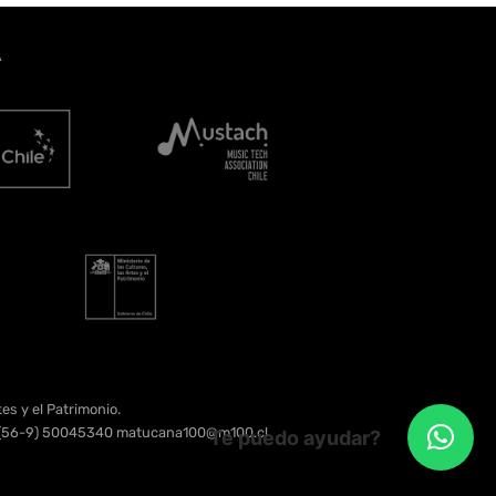
A
es y el Patrimonio.
e. (56-9) 50045340 matucana100@m100.cl
Te puedo ayudar?