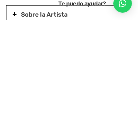
Te puedo ayudar?
Sobre la Artista
CONCIERTO DIGITAL
Del 05/08 al 15/09 – On demand
Entradas bajo sistema “Paga lo que puedas”: $3.000,
$5.000, $7.000. Valores que puedes escoger al
momento de tu compra según tus posibilidades.
Plataforma MatucanaPlay