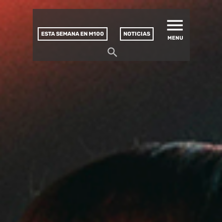
MATUCANA 100 – CENTRO
Saltar
CULTURAL
este
contenido
ESTA SEMANA EN M100
NOTICIAS
MENU