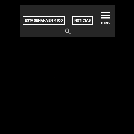
MATUCANA 100 – CENTRO
Saltar
CULTURAL
este
contenido
ESTA SEMANA EN M100
NOTICIAS
MENU