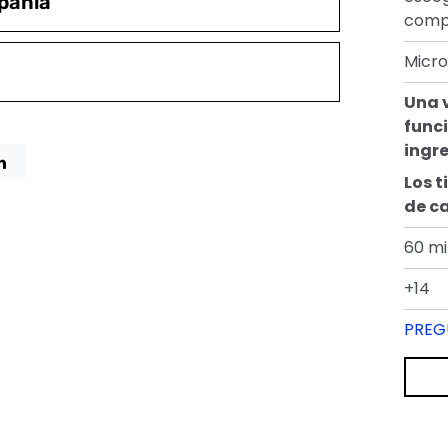
pañía
compr
Micro
Una 
funci
ingre
Los t
de c
60 mi
+14
PREG