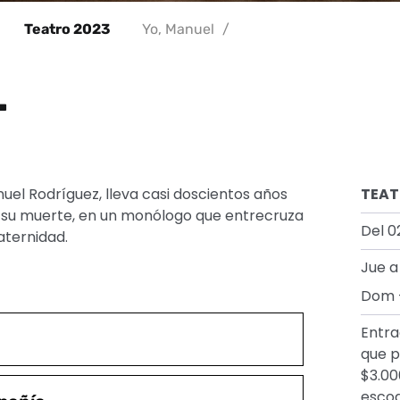
Teatro 2023
Yo, Manuel
/
L
nuel Rodríguez, lleva casi doscientos años
TEAT
su muerte, en un monólogo que entrecruza
Del 0
aternidad.
Jue a
Dom –
Entra
que p
$3.00
escog