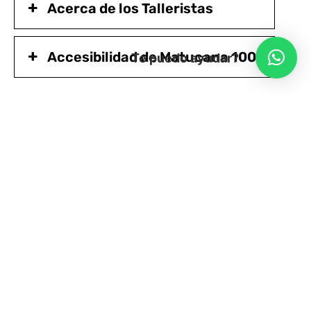
Acerca de los Talleristas
Accesibilidad de Matucana 100
Te puedo ayudar?
TALLER EDUCACIÓN
Del 14/10 al 16/12/2025
Martes – 17 hrs
10 sesiones:
$90.000
Facilidad de pago en dos cuotas $45.000, consulta