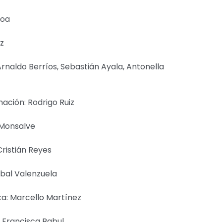
roa
z
Arnaldo Berríos, Sebastián Ayala, Antonella
nación: Rodrigo Ruiz
 Monsalve
Cristián Reyes
óbal Valenzuela
ca: Marcello Martínez
: Francisca Babul