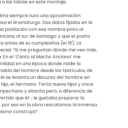
a las tablas en este montaje.
Rokha siempre tuvo una aproximación
esa el dramaturgo. Dos datos fijados en la
na población con ese nombre junto al
intana, al sur de Santiago; y que el poeta
ía antes de su cumpleaños (el 18). La
pecial: “Si me preguntan dónde me veo más,
. En el ‘Canto al Macho Anciano’ me
rilidad en una época donde nadie la
habla del hombre desde los testículos, de
 él se levanta un discurso del hombre sin
 hijo, el hermano. Tenía nueve hijos y once
pechano y sibarita pero, a diferencia de
rtido que él-, le gustaba preparar la
 por eso en la obra rescatamos la inmensa
ismo construyó”.