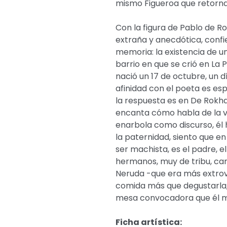
mismo Figueroa que retorna 
Con la figura de Pablo de 
extraña y anecdótica, confi
memoria: la existencia de u
barrio en que se crió en La P
nació un 17 de octubre, un d
afinidad con el poeta es es
la respuesta es en De Rokha
encanta cómo habla de la vi
enarbola como discurso, él 
la paternidad, siento que en
ser machista, es el padre, el
hermanos, muy de tribu, cam
Neruda -que era más extrove
comida más que degustarla,
mesa convocadora que él m
Ficha artística: