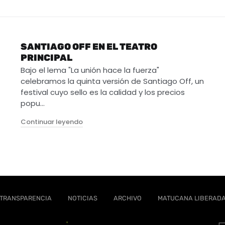
SANTIAGO OFF EN EL TEATRO
PRINCIPAL
Bajo el lema "La unión hace la fuerza"
celebramos la quinta versión de Santiago Off, un
festival cuyo sello es la calidad y los precios
popu…
"Santiago Off en el Teatro Principal"
Continuar leyendo
TRANSPARENCIA
NOTICIAS
ARCHIVO
MATUCANA LIBERAD