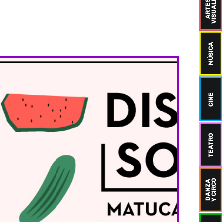
VISUALES
ARTES
MÚSICA
CINE
TEATRO
Y CIRCO
DANZA