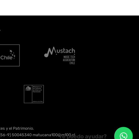
A
es y el Patrimonio.
e. (56-9) 50045340 matucana100@m100.cl
Te puedo ayudar?